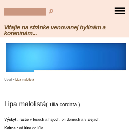
Vitajte na stránke venovanej bylinám a
koreninám...
Úvod
»
Lipa malolistá
Lipa malolistá
( Tilia cordata )
Výskyt :
rastie v lesoch a hájoch, pri domoch a v alejach.
Kvitne :
od júna do júla.