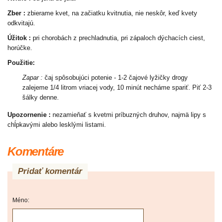
Zber :
zbierame kvet, na začiatku kvitnutia, nie neskôr, keď kvety
odkvitajú.
Úžitok :
pri chorobách z prechladnutia, pri zápaloch dýchacích ciest,
horúčke.
Použitie:
Zapar :
čaj spôsobujúci potenie - 1-2 čajové lyžičky drogy
zalejeme 1/4 litrom vriacej vody, 10 minút necháme spariť. Piť 2-3
šálky denne.
Upozornenie :
nezamieňať s kvetmi príbuzných druhov, najmä lipy s
chĺpkavými alebo lesklými listami.
Komentáre
Pridať komentár
Méno: