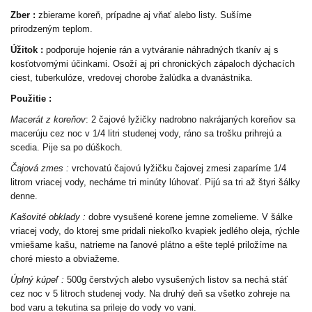
Zber :
zbierame koreň, prípadne aj vňať alebo listy. Sušíme
prirodzeným teplom.
Úžitok :
podporuje hojenie rán a vytváranie náhradných tkanív aj s
kosťotvornými účinkami. Osoží aj pri chronických zápaloch dýchacích
ciest, tuberkulóze, vredovej chorobe žalúdka a dvanástnika.
Použitie :
Macerát z koreňov
: 2 čajové lyžičky nadrobno nakrájaných koreňov sa
macerúju cez noc v 1/4 litri studenej vody, ráno sa trošku prihrejú a
scedia. Pije sa po dúškoch.
Čajová zmes :
vrchovatú čajovú lyžičku čajovej zmesi zaparíme 1/4
litrom vriacej vody, necháme tri minúty lúhovať. Pijú sa tri až štyri šálky
denne.
Kašovité obklady :
dobre vysušené korene jemne zomelieme. V šálke
vriacej vody, do ktorej sme pridali niekoľko kvapiek jedlého oleja, rýchle
vmiešame kašu, natrieme na ľanové plátno a ešte teplé priložíme na
choré miesto a obviažeme.
Úplný kúpeľ :
500g čerstvých alebo vysušených listov sa nechá stáť
cez noc v 5 litroch studenej vody. Na druhý deň sa všetko zohreje na
bod varu a tekutina sa prileje do vody vo vani.