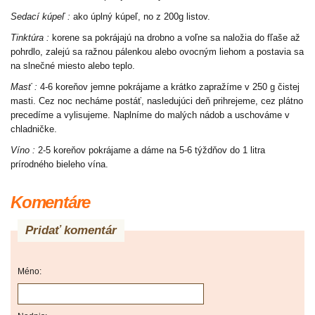
Sedací kúpeľ :
ako úplný kúpeľ, no z 200g listov.
Tinktúra :
korene sa pokrájajú na drobno a voľne sa naložia do fľaše až
pohrdlo, zalejú sa ražnou pálenkou alebo ovocným liehom a postavia sa
na slnečné miesto alebo teplo.
Masť :
4-6 koreňov jemne pokrájame a krátko zapražíme v 250 g čistej
masti. Cez noc necháme postáť, nasledujúci deň prihrejeme, cez plátno
precedíme a vylisujeme. Naplníme do malých nádob a uschováme v
chladničke.
Víno :
2-5 koreňov pokrájame a dáme na 5-6 týždňov do 1 litra
prírodného bieleho vína.
Komentáre
Pridať komentár
Méno: