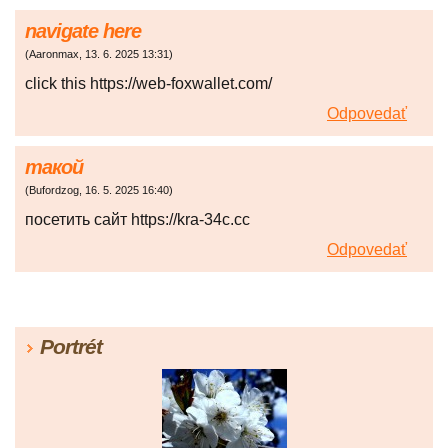
navigate here
(
Aaronmax
,
13. 6. 2025
13:31
)
click this https://web-foxwallet.com/
Odpovedať
такой
(
Bufordzog
,
16. 5. 2025
16:40
)
посетить сайт https://kra-34c.cc
Odpovedať
Portrét