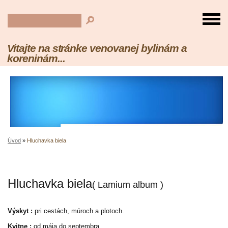
Vitajte na stránke venovanej bylinám a
koreninám...
Úvod
»
Hluchavka biela
Hluchavka biela
( Lamium album )
Výskyt :
pri cestách, múroch a plotoch.
Kvitne :
od mája do septembra.