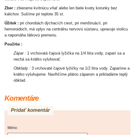
Zber :
zbierame kvitnúcu vňať alebo len biele kvety korunky bez
kalichov. Sušíme pri teplote 35 st.
Úžitok :
pri chorobách dýchacích ciest, pri menštruácií, pri
hemoroidoch, má vplyv na centrálnu nervovú sústavu, upravuje stolicu
a napomáha látkovú premenu.
Použitie :
Zápar :
1 vrchovatá čajová lyžička na 1/4 litra vody, zaparí sa a
nechá sa krátko vyluhovať.
Obklady :
3 vrchovaté čajové lyžičky na 1/2 litra vody. Zaparíme a
krátko vyluhujeme. Navlhčíme plátno záparom a prikladáme teplý
obklad.
Komentáre
Pridať komentár
Méno: