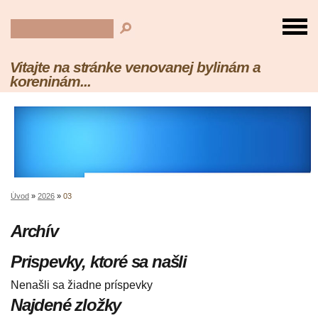
Vitajte na stránke venovanej bylinám a
koreninám...
Úvod
»
2026
»
03
Archív
Prispevky, ktoré sa našli
Nenašli sa žiadne príspevky
Najdené zložky